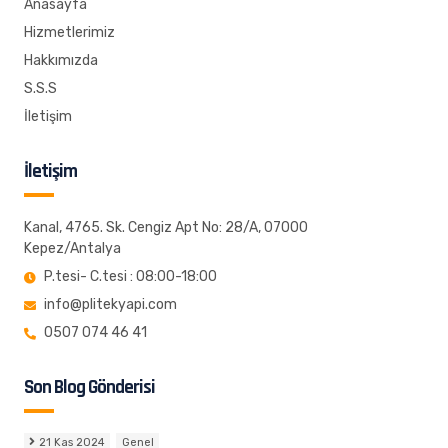
Anasayfa
Hizmetlerimiz
Hakkımızda
S.S.S
İletişim
İletişim
Kanal, 4765. Sk. Cengiz Apt No: 28/A, 07000
Kepez/Antalya
P.tesi- C.tesi : 08:00-18:00
info@plitekyapi.com
0507 074 46 41
Son Blog Gönderisi
21 Kas 2024
Genel