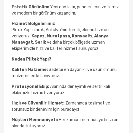
Estetik Görünüm:
Yeni contalar, pencerelerinize temiz
ve modern bir görünüm kazandırır.
Hizmet Bölgelerimiz
Plitek Yapı olarak, Antalya’nın tüm ilçelerine hizmet
veriyoruz.
Kepez
,
Muratpaşa
,
Konyaaltı
,
Alanya
,
Manavgat
,
Serik
ve daha birçok bölgede uzman
ekiplerimizle hızlı ve kaliteli hizmet sunuyoruz.
Neden Plitek Yapı?
Kaliteli Malzeme:
Sadece en dayanıklı ve uzun ömürlü
malzemeleri kullanıyoruz.
Profesyonel Ekip:
Alanında deneyimli ve sertifikalı
ekibimizle hizmet veriyoruz.
Hızlı ve Güvenilir Hizmet:
Zamanında teslimat ve
sorunsuz bir deneyim için buradayız.
Müşteri Memnuniyeti:
Her zaman memnuniyetinizi ön
planda tutuyoruz.